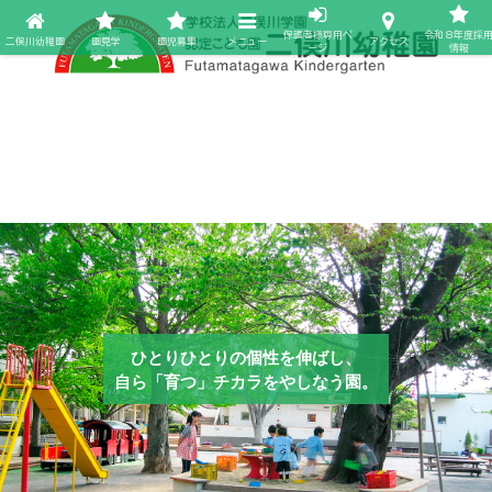
保護者様専用ペ
令和８年度採
二俣川幼稚園
園見学
園児募集
メニュー
アクセス
ージ
情報
ひとりひとりの個性を伸ばし、
自ら「育つ」チカラをやしなう園。